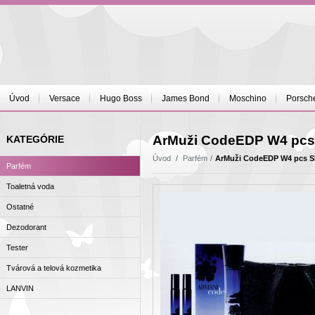
Úvod
Versace
Hugo Boss
James Bond
Moschino
Porsch
ArMuži CodeEDP W4 pcs
KATEGÓRIE
Úvod
Parfém
ArMuži CodeEDP W4 pcs 
Parfém
Toaletná voda
Ostatné
Dezodorant
Tester
Tvárová a telová kozmetika
LANVIN