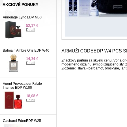
AKCIOVÉ PONUKY
Amouage Lyric EDP M50
52,17 €
Detail
Balmain Ambre Gris EDP W40
ARMUŽI CODEEDP W4 PCS S
14,34 €
Značkový parfum za skvelú cenu. Vôňa ori
Detail
moderného dizajnu symbolizujúceho štýl 
Zloženie: Hlava - bergamot, broskyne, janta
Agent Provocateur Fatale
Intense EDP W100
18,08 €
Detail
Cacharel EdenEDP W25