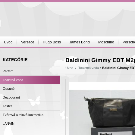
Úvod
Versace
Hugo Boss
James Bond
Moschino
Porsch
Baldinini Gimmy EDT M2
KATEGÓRIE
Úvod
Toaletná voda
Baldinini Gimmy ED
Parfém
Toaletná voda
Ostatné
Dezodorant
Tester
Tvárová a telová kozmetika
LANVIN