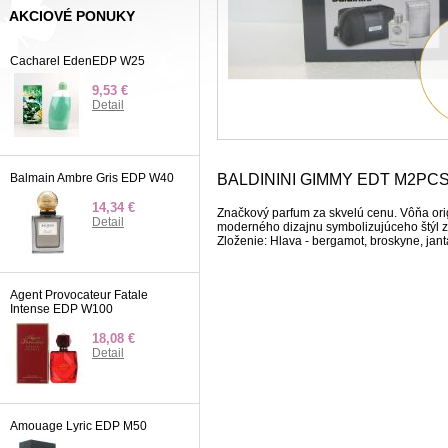
AKCIOVÉ PONUKY
Cacharel EdenEDP W25
9,53 €
Detail
Balmain Ambre Gris EDP W40
BALDININI GIMMY EDT M2PC
14,34 €
Značkový parfum za skvelú cenu. Vôňa ori
Detail
moderného dizajnu symbolizujúceho štýl 
Zloženie: Hlava - bergamot, broskyne, janta
Agent Provocateur Fatale
Intense EDP W100
18,08 €
Detail
Amouage Lyric EDP M50